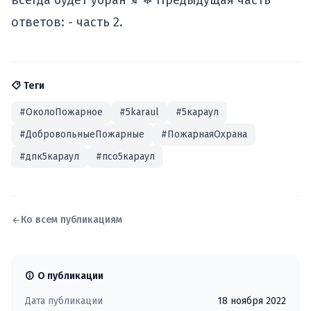
всегда будет убран 🍂❄ Предыдущая часть
ответов: -
часть 2.
Теги
#ОколоПожарное
#5karaul
#5караул
#ДобровольныеПожарные
#ПожарнаяОхрана
#дпк5караул
#псо5караул
Ко всем публикациям
О публикации
Дата публикации
18 ноября 2022