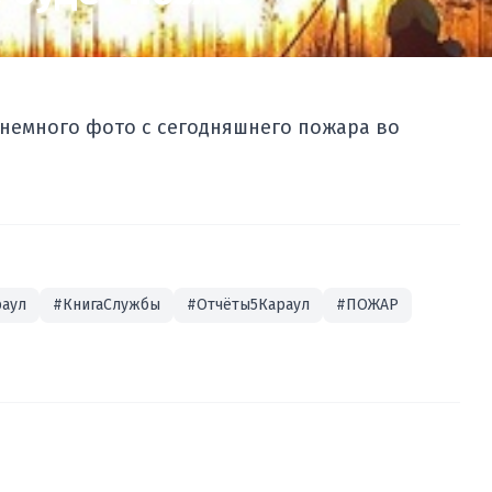
а немного фото с сегодняшнего пожара во
аул
#КнигаСлужбы
#Отчёты5Караул
#ПОЖАР