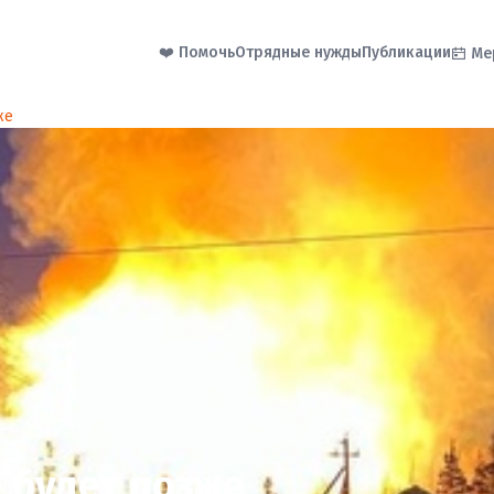
❤️ Помочь
Отрядные нужды
Публикации
Ме
же
 будет позже