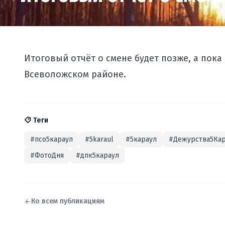
Итоговый отчёт о смене будет позже, а пок
Всеволожском районе.
Теги
#псо5караул
#5karaul
#5караул
#Дежурства5Кар
#ФотоДня
#дпк5караул
Ко всем публикациям