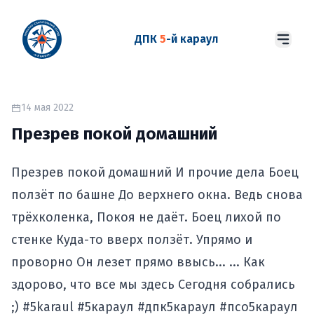
ДПК
5
-й караул
14 мая 2022
Презрев покой домашний
Презрев покой домашний И прочие дела Боец
ползёт по башне До верхнего окна. Ведь снова
трёхколенка, Покоя не даёт. Боец лихой по
стенке Куда-то вверх ползёт. Упрямо и
проворно Он лезет прямо ввысь... ... Как
здорово, что все мы здесь Сегодня собрались
;) #5karaul #5караул #дпк5караул #псо5караул