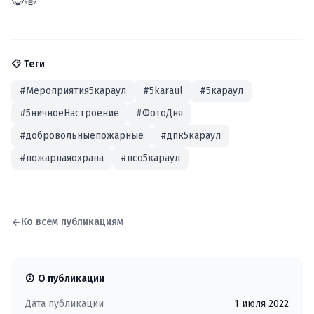
😎😡
Теги
#Мероприятия5караул
#5karaul
#5караул
#5ничноеНастроение
#ФотоДня
#добровольныепожарные
#дпк5караул
#пожарнаяохрана
#псо5караул
Ко всем публикациям
О публикации
Дата публикации
1 июля 2022