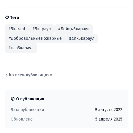
Теги
#5karaul
#5караул
#Бойцы5караул
#ДобровольныеПожарные
#дпк5караул
#псо5караул
Ко всем публикациям
О публикации
Дата публикации
9 августа 2022
Обновлено
5 апреля 2025