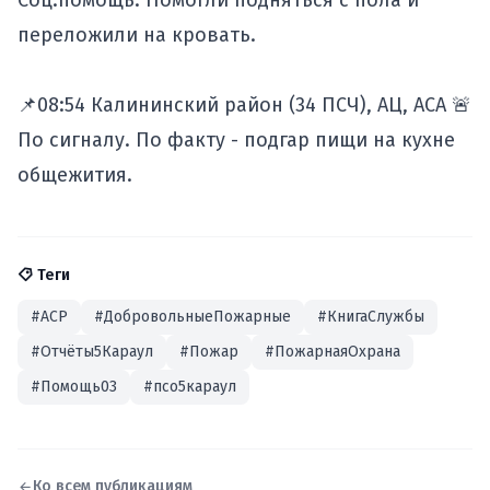
Соц.помощь. Помогли подняться с пола и
переложили на кровать.
📌08:54 Калининский район (34 ПСЧ), АЦ, АСА 🚨
По сигналу. По факту - подгар пищи на кухне
общежития.
Теги
#АСР
#ДобровольныеПожарные
#КнигаСлужбы
#Отчёты5Караул
#Пожар
#ПожарнаяОхрана
#Помощь03
#псо5караул
Ко всем публикациям