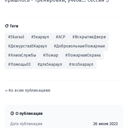
пришлось - тренировки, учеба... Сессия :)
Теги
#5karaul
#5караул
#АСР
#ВскрытиеДвери
#Дежурства5Караул
#ДобровольныеПожарные
#КнигаСлужбы
#Пожар
#ПожарнаяОхрана
#Помощь03
#дпк5караул
#псо5караул
Ко всем публикациям
О публикации
Дата публикации
26 июня 2023