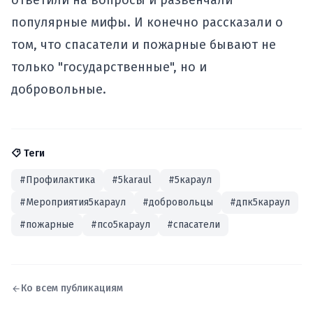
ответили на вопросы и развенчали
популярные мифы. И конечно рассказали о
том, что спасатели и пожарные бывают не
только "государственные", но и
добровольные.
Теги
#Профилактика
#5karaul
#5караул
#Мероприятия5караул
#добровольцы
#дпк5караул
#пожарные
#псо5караул
#спасатели
Ко всем публикациям