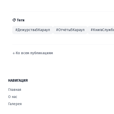
Теги
#Дежурства5Караул
#Отчёты5Караул
#КнигаСлужб
Ко всем публикациям
НАВИГАЦИЯ
Главная
О нас
Галерея