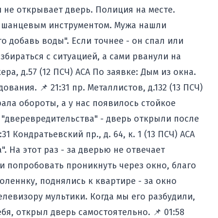
 не открывает дверь. Полиция на месте.
ь шанцевым инструментом. Мужа нашли
 добавь воды". Если точнее - он спал или
збираться с ситуацией, а сами рванули на
ра, д.57 (12 ПСЧ) АСА По заявке: Дым из окна.
вания. 📌 21:31 пр. Металлистов, д.132 (13 ПСЧ)
ала обороты, а у нас появилось стойкое
 "дверевредительства" - дверь открыли после
 Кондратьевский пр., д. 64, к. 1 (13 ПСЧ) АСА
. На этот раз - за дверью не отвечает
и попробовать проникнуть через окно, благо
оленнку, поднялись к квартире - за окно
телевизору мультики. Когда мы его разбудили,
бя, открыл дверь самостоятельно. 📌 01:58