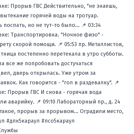
явке: Прорыв ГВС Действительно, "не знаешь,
и вытекание горячей воды на тротуар.
поспать, но не тут-то было... 📌 03:34
явке: Транспортировка. "Ночное физо" -
рету скорой помощи. 📌 05:53 пр. Металлистов,
Пятница постепенно перетекала в утро субботы.
а все же попробовать достучаться
ел, дверь открылась. Уже утром за
вок. Как говорится - "гол в раздевалку". 📌
явке: Прорыв ГВС И снова - горячая вода
и аварийку. 📌 09:10 Лабораторный пр., д. 24
 такое, прорыв за прорывом... Оградили место,
ул #дпк5караул #псо5караул
Службы