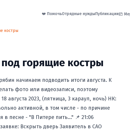
❤️ Помочь
Отрядные нужды
Публикации
Ме
ие костры
 под горящие костры
ябин начинаем подводить итоги августа. К
делать фото или видеозаписи, поэтому
8 августа 2023, (пятница, 3 караул, ночь) НК:
ольно активной, в том числе - по причине
в песне - "В Питере пить..." 📌 21:06
По заявке: Вскрыть дверь Заявитель в САО