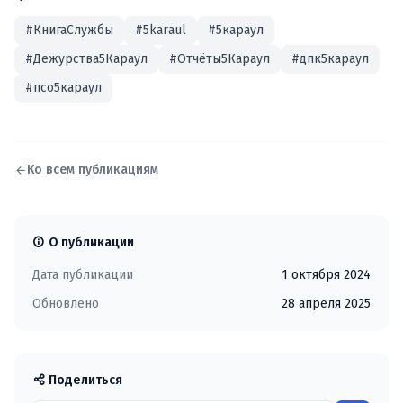
#КнигаСлужбы
#5karaul
#5караул
#Дежурства5Караул
#Отчёты5Караул
#дпк5караул
#псо5караул
Ко всем публикациям
О публикации
Дата публикации
1 октября 2024
Обновлено
28 апреля 2025
Поделиться