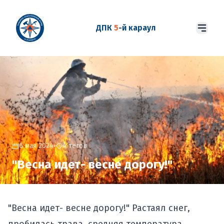
ДПК
5
-й караул
6 мая 2024
4 тегов
"Весна идет- весне дорогу!"
"Весна идет- весне дорогу!" Растаял снег,