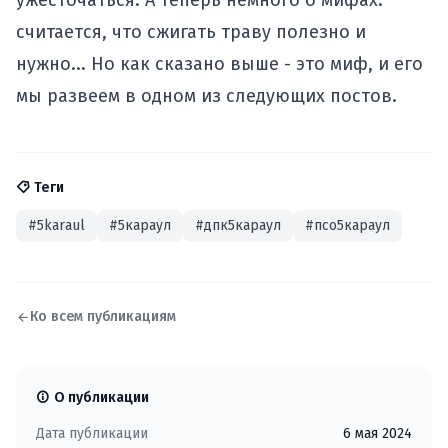
ужесточаться. А теперь немного о мифах:
считается, что сжигать траву полезно и
нужно... Но как сказано выше - это миф, и его
мы развеем в одном из следующих постов.
Теги
#5karaul
#5караул
#дпк5караул
#псо5караул
Ко всем публикациям
О публикации
Дата публикации
6 мая 2024