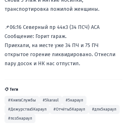
Снова 5 этаж и мягкие носилки,
транспортировка пожилой женщины.
📌06:16 Северный пр 44к3 (34 ПСЧ) АСА
Сообщение: Горит гараж.
Приехали, на месте уже 34 ПЧ и 75 ПЧ
открытое горение ликвидировано. Отнесли
пару досок и НК нас отпустил.
Теги
#КнигаСлужбы
#5karaul
#5караул
#Дежурства5Караул
#Отчёты5Караул
#дпк5караул
#псо5караул