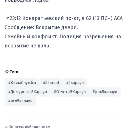
подводная лодка?
📌23:12 Кондратьевский пр-кт, д 62 (13 ПСЧ) АСА
Сообщение: Вскрытие двери.
Семейный конфликт. Полиция разрешения на
вскрытие не дала.
Теги
#КнигаСлужбы
#5karaul
#5караул
#Дежурства5Караул
#Отчёты5Караул
#дпк5караул
#псо5караул
Ко всем публикациям