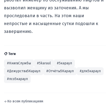
работал инженер по обслуживанию лифтов и
вызволил женщину из заточения. А мы
проследовали в часть. На этом наши
непростые и насыщенные сутки подошли к
завершению.
Теги
#КнигаСлужбы
#5karaul
#5караул
#Дежурства5Караул
#Отчёты5Караул
#дпк5караул
#псо5караул
Ко всем публикациям