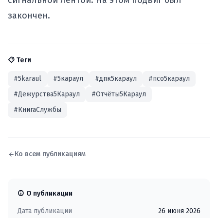
сигнальной лентой. На этом подвиг был
закончен.
Теги
#5karaul
#5караул
#дпк5караул
#псо5караул
#Дежурства5Караул
#Отчёты5Караул
#КнигаСлужбы
Ко всем публикациям
О публикации
Дата публикации
26 июня 2026