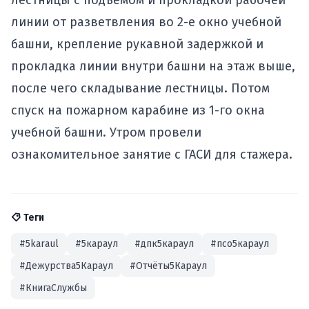
лестницы с подъемом и прокладкой рабочей
линии от разветвления во 2-е окно учебной
башни, крепление рукавной задержкой и
прокладка линии внутри башни на этаж выше,
после чего складывание лестницы. Потом
спуск на пожарном карабине из 1-го окна
учебной башни. Утром провели
ознакомительное занятие с ГАСИ для стажера.
Теги
#5karaul
#5караул
#дпк5караул
#псо5караул
#Дежурства5Караул
#Отчёты5Караул
#КнигаСлужбы