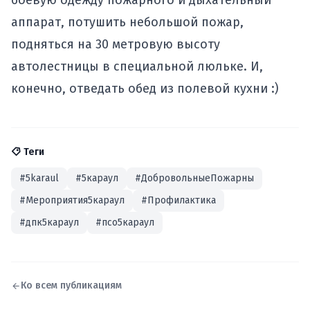
боевую одежду пожарного и дыхательный
аппарат, потушить небольшой пожар,
подняться на 30 метровую высоту
автолестницы в специальной люльке. И,
конечно, отведать обед из полевой кухни :)
Теги
#5karaul
#5караул
#ДобровольныеПожарны
#Мероприятия5караул
#Профилактика
#дпк5караул
#псо5караул
Ко всем публикациям