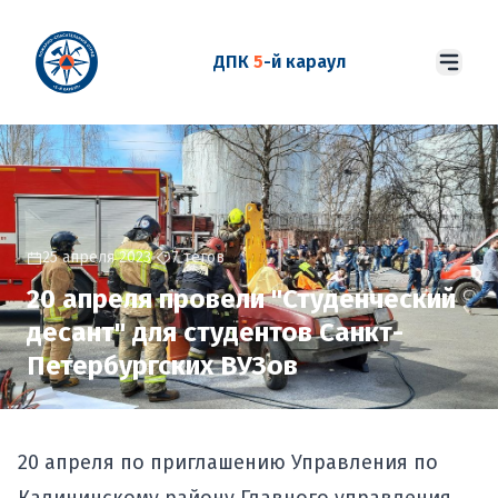
ДПК
5
-й караул
25 апреля 2023
7 тегов
20 апреля провели "Студенческий
десант" для студентов Санкт-
Петербургских ВУЗов
20 апреля по приглашению Управления по