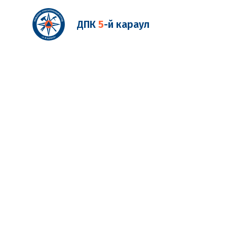
ДПК
5
-й караул