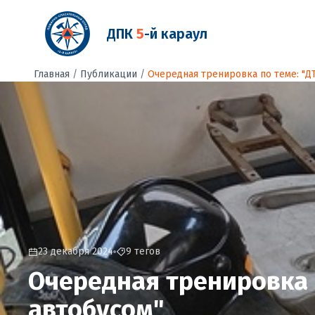
ДПК
5
-й караул
Главная
/
Публикации
/
23 декабря 2024
9 тегов
Очередная тренировка п
автобусом"