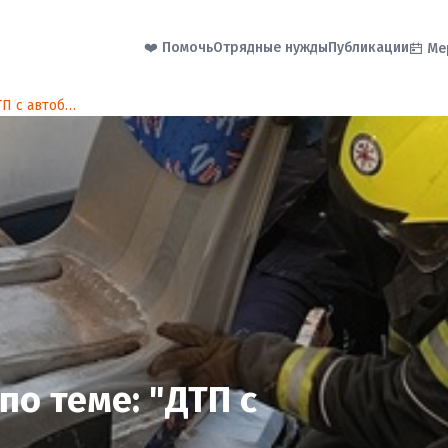
❤️ Помочь
Отрядные нужды
Публикации
Ме
Очередная тренировка по теме: "ДТП с автобусом"
о теме: "ДТП с