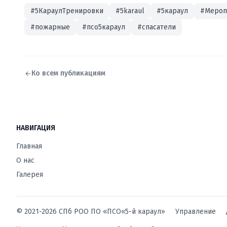
#5КараулТренировки
#5karaul
#5караул
#Мероп
#пожарные
#псо5караул
#спасатели
Ко всем публикациям
НАВИГАЦИЯ
Главная
О нас
Галерея
© 2021-2026 СПб РОО ПО «ПСО«5-й караул»
Управление