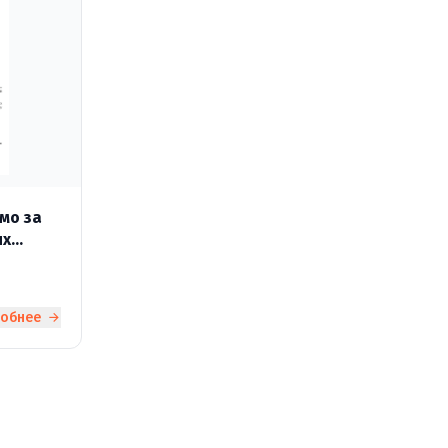
мо за
ях
25"
робнее