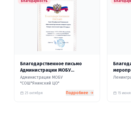
Благодарность
Благодар
Благодарственное письмо
Благода
Администрации МОБУ
меропр
"СОШ"Янинский ЦО"
Администрации МОБУ
Ленингра
"СОШ"Янинский ЦО"
Подробнее
25 октября
15 июня