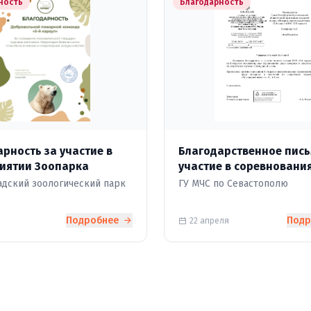
ность
Благодарность
рность за участие в
Благодарственное пись
иятии Зоопарка
участие в соревновани
"Легендарный Вызов 20
дский зоологический парк
ГУ МЧС по Севастополю
Подробнее
Под
22 апреля