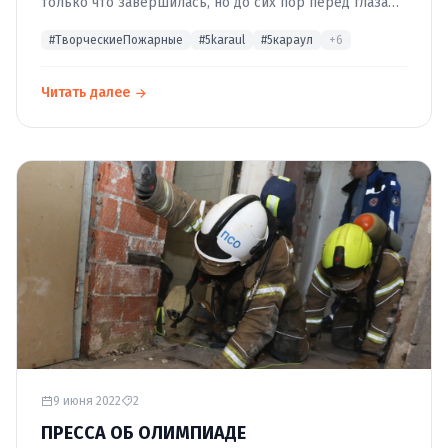
только что завершилась, но до сих пор перед глазами
мелькают …
#ТворческиеПожарные
#5karaul
#5караул
+6
Читать далее
9 июня 2022
2
ПРЕССА ОБ ОЛИМПИАДЕ