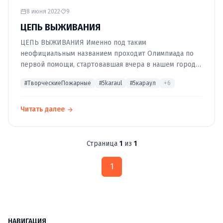
8 июня 2022
9
ЦЕПЬ ВЫЖИВАНИЯ
ЦЕПЬ ВЫЖИВАНИЯ Именно под таким
неофициальным названием проходит Олимпиада по
первой помощи, стартовавшая вчера в нашем городе.
🚑 На этапах первого дня (АСР и ПП …
#ТворческиеПожарные
#5karaul
#5караул
+6
Читать далее
Страница
1
из
1
1
НАВИГАЦИЯ